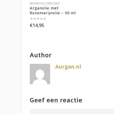
ARGANOLIE
,
HAIR CARE
Arganolie met 
Rozemarijnolie – 50 ml
0
out of 5
€
14,95
Author
Aurgan.nl
Geef een reactie