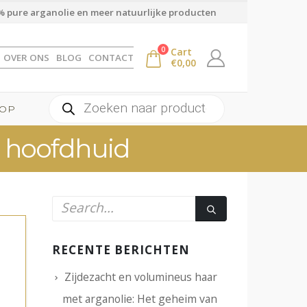
 pure arganolie en meer natuurlijke producten
0
Cart
OVER ONS
BLOG
CONTACT
€
0,00
Producten
OP
zoeken
e hoofdhuid
RECENTE BERICHTEN
Zijdezacht en volumineus haar
met arganolie: Het geheim van