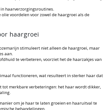
 in haarverzorgingsroutines.
 olie voordelen voor zowel de haargroei als de
oor haargroei
rozemarijn stimuleert niet alleen de haargroei, maar
es aan.
fdhuid te verbeteren, voorziet het de haarzakjes van
maal functioneren, wat resulteert in sterker haar dat
t tot merkbare verbeteringen: het haar wordt dikker,
aling.
 manier om je haar te laten groeien en haaruitval te
emische behandelingen.