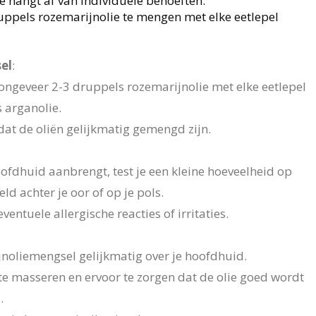
e hangt af van individuele behoeften.
ruppels rozemarijnolie te mengen met elke eetlepel
el
:
ngeveer 2-3 druppels rozemarijnolie met elke eetlepel
s arganolie.
at de oliën gelijkmatig gemengd zijn.
ofdhuid aanbrengt, test je een kleine hoeveelheid op
ld achter je oor of op je pols.
entuele allergische reacties of irritaties.
noliemengsel gelijkmatig over je hoofdhuid.
te masseren en ervoor te zorgen dat de olie goed wordt
.