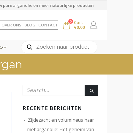
 pure arganolie en meer natuurlijke producten
0
Cart
OVER ONS
BLOG
CONTACT
€
0,00
Producten
OP
zoeken
rgan
RECENTE BERICHTEN
Zijdezacht en volumineus haar
met arganolie: Het geheim van