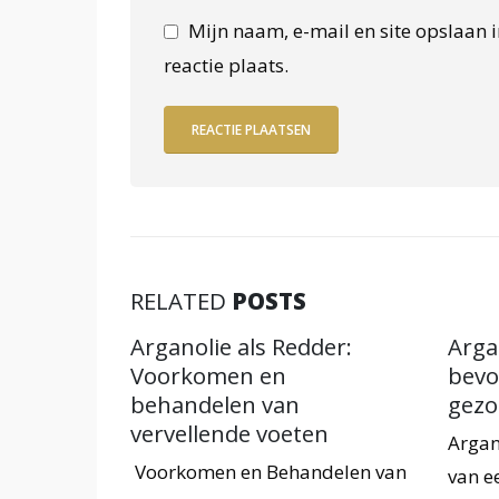
Mijn naam, e-mail en site opslaan 
reactie plaats.
RELATED
POSTS
fecte
Arganolie als Redder:
Argan
malisme
Voorkomen en
bevo
behandelen van
gezo
te Match
vervellende voeten
Argan
t is
Voorkomen en Behandelen van
van e
alisme is