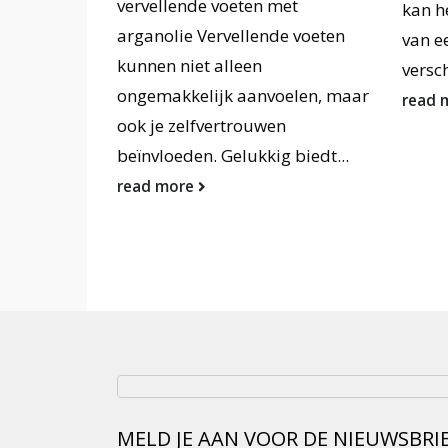
vervellende voeten met
kan h
in de
arganolie Vervellende voeten
van e
rging die
kunnen niet alleen
versch
ongemakkelijk aanvoelen, maar
read 
ook je zelfvertrouwen
beïnvloeden. Gelukkig biedt...
read more
MELD JE AAN VOOR DE NIEUWSBRI