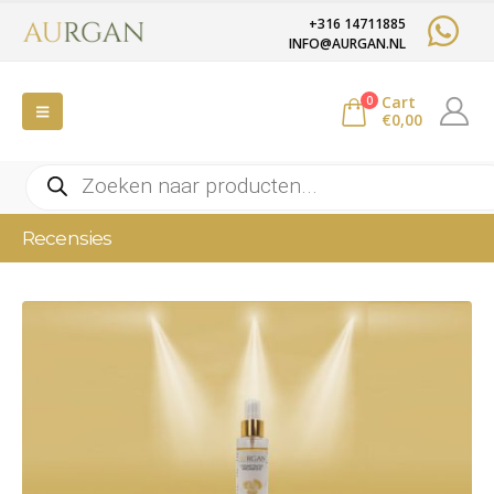
+316 14711885
INFO@AURGAN.NL
Cart
0
€
0,00
Producten
zoeken
Recensies