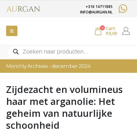
+316 14711885
INFO@AURGAN.NL
Cart
0
€
0,00
Producten
zoeken
Monthly Archives - december 2024
Zijdezacht en volumineus
haar met arganolie: Het
geheim van natuurlijke
schoonheid