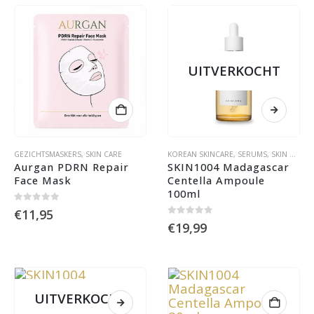
UITVERKOCHT
GEZICHTSMASKERS
,
SKIN CARE
KOREAN SKINCARE
,
SERUMS
,
SKIN CARE
Aurgan PDRN Repair 
SKIN1004 Madagascar 
Face Mask
Centella Ampoule 
100ml
0
out of 5
€
11,95
0
out of 5
€
19,99
UITVERKOCHT