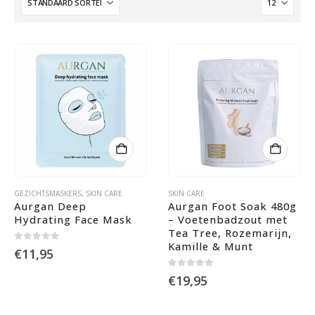
GEZICHTSMASKERS
,
SKIN CARE
SKIN CARE
Aurgan Deep 
Aurgan Foot Soak 480g 
Hydrating Face Mask
– Voetenbadzout met 
Tea Tree, Rozemarijn, 
Kamille & Munt
0
out of 5
€
11,95
0
out of 5
€
19,95