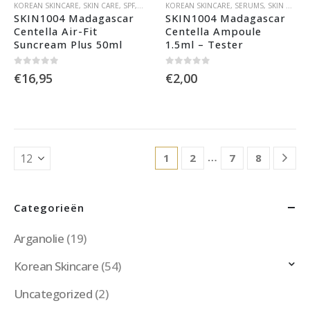
KOREAN SKINCARE
,
SKIN CARE
,
SPF
,
ZONNEBRAND
KOREAN SKINCARE
,
SERUMS
,
SKIN CARE
SKIN1004 Madagascar 
SKIN1004 Madagascar 
Centella Air-Fit 
Centella Ampoule 
Suncream Plus 50ml
1.5ml – Tester
0
out of 5
0
out of 5
€
16,95
€
2,00
…
1
2
7
8
Categorieën
Arganolie
(19)
Korean Skincare
(54)
Uncategorized
(2)