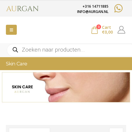
+316 14711885
INFO@AURGAN.NL
Cart
0
€
0,00
Producten
zoeken
Skin Care