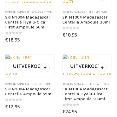
KOREAN SKINCARE
,
SKIN CARE
,
TONERS
KOREAN SKINCARE
,
SERUMS
,
SKIN CARE
SKIN1004 Madagascar 
SKIN1004 Madagascar 
Centella Hyalu-Cica 
Centella Ampoule 30ml
First Ampoule 50ml
0
out of 5
€
10,95
0
out of 5
€
18,95
UITVERKOCHT
UITVERKOCHT
KOREAN SKINCARE
,
SERUMS
,
SKIN CARE
KOREAN SKINCARE
,
SKIN CARE
,
TONERS
SKIN1004 Madagascar 
SKIN1004 Madagascar 
Centella Ampoule 55ml
Centella Hyalu-Cica 
First Ampoule 100ml
0
out of 5
€
12,95
0
out of 5
€
24,95