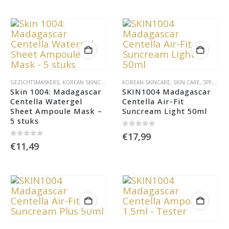
GEZICHTSMASKERS
,
KOREAN SKINCARE
,
SKIN CARE
KOREAN SKINCARE
,
SKIN CARE
,
SPF
,
ZON
Skin 1004: Madagascar 
SKIN1004 Madagascar 
Centella Watergel 
Centella Air-Fit 
Sheet Ampoule Mask – 
Suncream Light 50ml
5 stuks
0
out of 5
€
17,99
0
out of 5
€
11,49