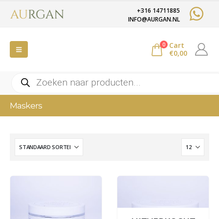
+316 14711885
INFO@AURGAN.NL
Cart
0
€
0,00
Producten
zoeken
Maskers