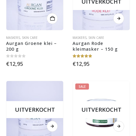
UITVERKOCHT
MASKERS
,
SKIN CARE
MASKERS
,
SKIN CARE
Aurgan Groene klei – 
Aurgan Rode 
200 g
kleimasker – 150 g
0
out of 5
5.00
out of 5
€
12,95
€
12,95
SALE
UITVERKOCHT
UITVERKOCHT