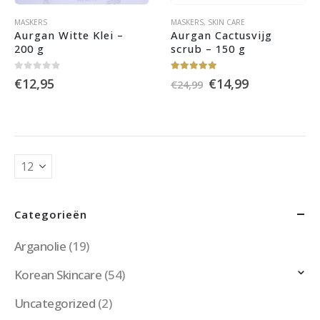
MASKERS
MASKERS
,
SKIN CARE
Aurgan Witte Klei – 
Aurgan Cactusvijg 
200 g
scrub – 150 g
0
out of 5
5.00
out of 5
Oorspronkelijke
Huidige
€
12,95
€
14,99
€
24,99
prijs
prijs
was:
is:
€24,99.
€14,99.
Categorieën
Arganolie
(19)
Korean Skincare
(54)
Uncategorized
(2)