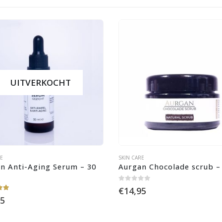
UITVERKOCHT
RE
SKIN CARE
n Anti-Aging Serum – 30 
Aurgan Chocolade scrub –
0
out of 5
€
14,95
 of 5
95