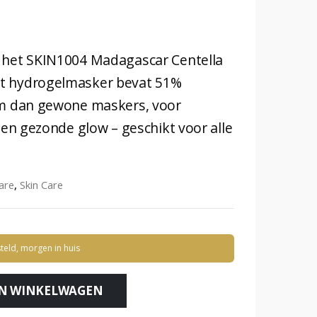
t het SKIN1004 Madagascar Centella
it hydrogelmasker bevat 51%
um dan gewone maskers, voor
een gezonde glow – geschikt voor alle
are
,
Skin Care
teld, morgen in huis
N WINKELWAGEN