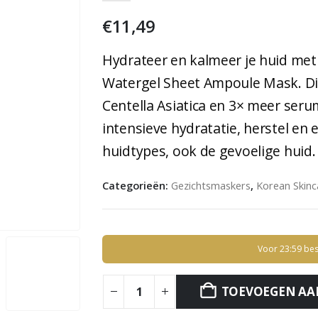
€
11,49
Hydrateer en kalmeer je huid me
Watergel Sheet Ampoule Mask. D
Centella Asiatica en 3× meer ser
intensieve hydratatie, herstel en 
huidtypes, ook de gevoelige huid.
Categorieën:
Gezichtsmaskers
,
Korean Skinc
Voor 23:59 bes
TOEVOEGEN AA