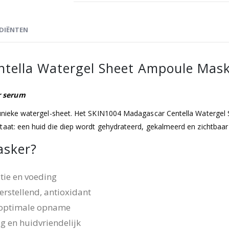
DIËNTEN
ntella Watergel Sheet Ampoule Mask
r serum
n unieke watergel-sheet. Het SKIN1004 Madagascar Centella Watergel
taat: een huid die diep wordt gehydrateerd, gekalmeerd en zichtbaar 
asker?
ie en voeding
erstellend, antioxidant
, optimale opname
g en huidvriendelijk