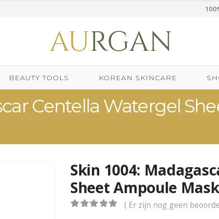
100%
BEAUTY TOOLS
KOREAN SKINCARE
SH
car Centella Watergel Sh
Skin 1004: Madagasc
Sheet Ampoule Mask 
( Er zijn nog geen beoorde
0
out of 5