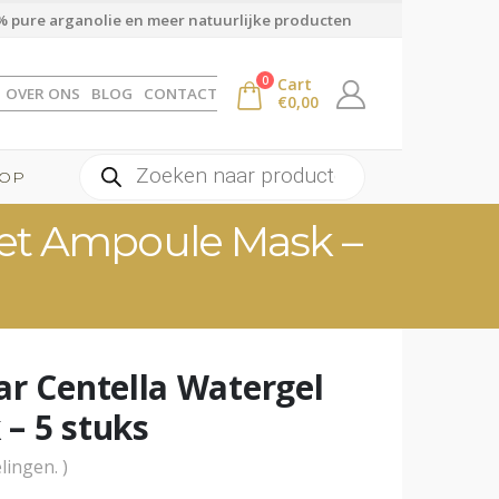
 pure arganolie en meer natuurlijke producten
0
Cart
OVER ONS
BLOG
CONTACT
€
0,00
Producten
OP
zoeken
eet Ampoule Mask –
ar Centella Watergel
– 5 stuks
lingen. )