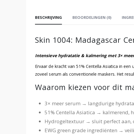
BESCHRIJVING
BEOORDELINGEN (0)
INGRE
Skin 1004: Madagascar Ce
Intensieve hydratatie & kalmering met 3× mee
Ervaar de kracht van 51% Centella Asiatica in ee
zoveel serum als conventionele maskers. Het resul
Waarom kiezen voor dit m
3× meer serum → langdurige hydratat
51% Centella Asiatica → kalmerend, h
Hydrogeltextuur → sluit perfect aan
EWG green grade ingrediënten → veili