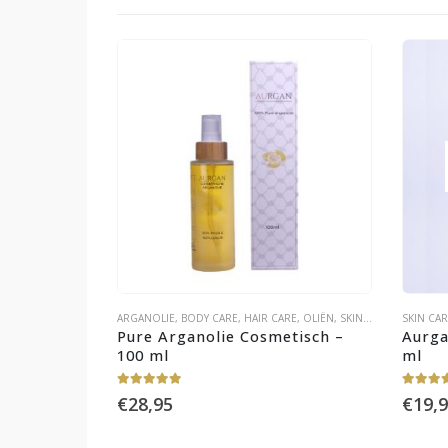
ARGANOLIE
,
BODY CARE
,
HAIR CARE
,
OLIËN
,
SKIN CARE
SKIN CA
Pure Arganolie Cosmetisch – 
Aurga
100 ml
ml
4.88
out of 5
5.00
out
€
28,95
€
19,