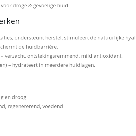
 voor droge & gevoelige huid
werken
itaties, ondersteunt herstel, stimuleert de natuurlijke h
schermt de huidbarrière.
 – verzacht, ontstekingsremmend, mild antioxidant.
n) – hydrateert in meerdere huidlagen.
ig en droog
end, regenererend, voedend