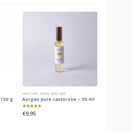
HAIR CARE
,
OLIËN
,
SKIN CARE
 150 g
Aurgan pure castorolie – 50 ml
5.00
out of 5
€
9,95