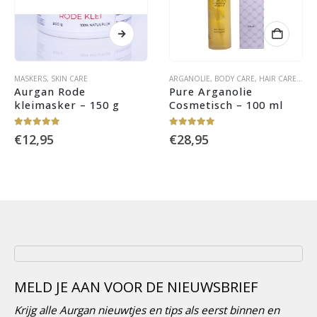
MASKERS
,
SKIN CARE
ARGANOLIE
,
BODY CARE
,
HAIR CARE
,
OLI
Aurgan Rode 
Pure Arganolie 
kleimasker – 150 g
Cosmetisch – 100 ml
5.00
out of 5
4.88
out of 5
€
12,95
€
28,95
MELD JE AAN VOOR DE NIEUWSBRIEF
Krijg alle Aurgan nieuwtjes en tips als eerst binnen en