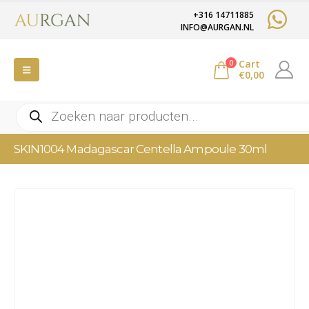
+316 14711885
INFO@AURGAN.NL
Cart
0
€
0,00
Producten
zoeken
SKIN1004 Madagascar Centella Ampoule 30ml