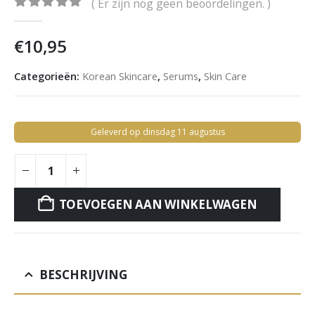
( Er zijn nog geen beoordelingen. )
0
out of 5
€
10,95
Categorieën:
Korean Skincare
,
Serums
,
Skin Care
Geleverd op dinsdag 11 augustus
TOEVOEGEN AAN WINKELWAGEN
BESCHRIJVING