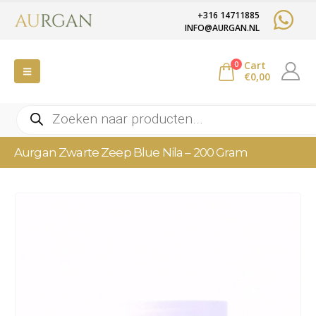
+316 14711885
INFO@AURGAN.NL
Cart
0
€
0,00
Producten
zoeken
Aurgan Zwarte Zeep Blue Nila – 200 Gram