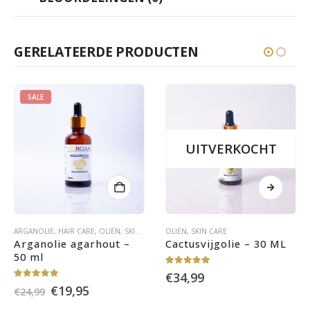
GERELATEERDE PRODUCTEN
UITVERKOCHT
UI
LIE
,
HAIR CARE
,
OLIËN
,
SKIN CARE
OLIËN
,
SKIN CARE
SKIN CARE
olie agarhout – 
Cactusvijgolie – 30 ML
Aurgan
Serum 
5.00
out of 5
€
34,99
 of 5
0
out of 
Oorspronkelijke
Huidige
€
19,95
€
19,9
9
prijs
prijs