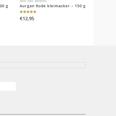
SKIN CARE
,
MASKERS
00 g
Aurgan Rode kleimasker – 150 g
5.00
out of 5
€
12,95