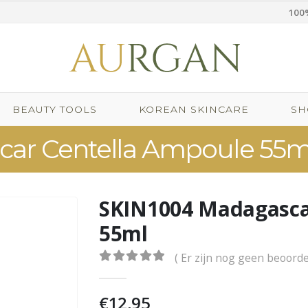
100%
BEAUTY TOOLS
KOREAN SKINCARE
SH
ar Centella Ampoule 55m
SKIN1004 Madagasca
55ml
( Er zijn nog geen beoorde
0
out of 5
€
12,95