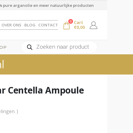
 pure arganolie en meer natuurlijke producten
0
Cart
OVER ONS
BLOG
CONTACT
€
0,00
Producten
OP
zoeken
l
r Centella Ampoule
lingen. )