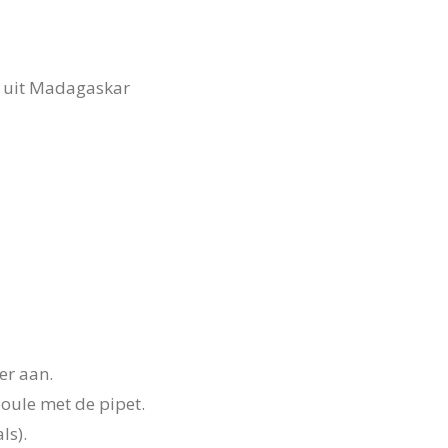
a uit Madagaskar
er aan.
ule met de pipet.
ls).