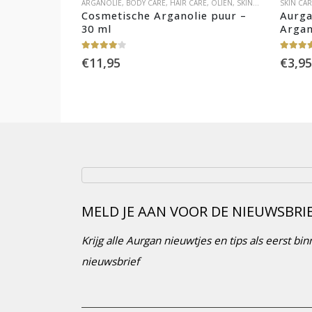
ARGANOLIE
,
BODY CARE
,
HAIR CARE
,
OLIËN
,
SKIN CARE
SKIN CA
Cosmetische Arganolie puur – 
Aurga
30 ml
Argan
4.00
out of 5
5.00
out
€
11,95
€
3,95
MELD JE AAN VOOR DE NIEUWSBRI
Krijg alle Aurgan nieuwtjes en tips als eerst b
nieuwsbrief