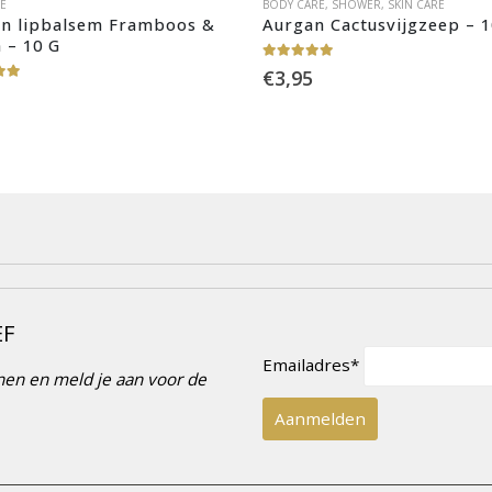
RE
BODY CARE
,
SHOWER
,
SKIN CARE
n lipbalsem Framboos & 
Aurgan Cactusvijgzeep – 1
 – 10 G
5.00
out of 5
€
3,95
 of 5
EF
Emailadres*
innen en meld je aan voor de