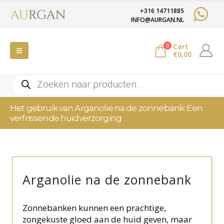
+316 14711885
INFO@AURGAN.NL
Cart
0
€
0,00
Producten
zoeken
Het gebruik van Arganolie na de zonnebank: Een
verfrissende huidverzorging
Arganolie na de zonnebank
Zonnebanken kunnen een prachtige,
zongekuste gloed aan de huid geven, maar