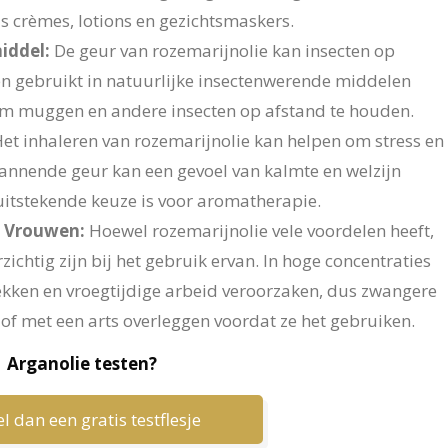
 crèmes, lotions en gezichtsmaskers.
iddel:
De geur van rozemarijnolie kan insecten op
n gebruikt in natuurlijke insectenwerende middelen
 om muggen en andere insecten op afstand te houden.
Het inhaleren van rozemarijnolie kan helpen om stress en
annende geur kan een gevoel van kalmte en welzijn
itstekende keuze is voor aromatherapie.
e Vrouwen:
Hoewel rozemarijnolie vele voordelen heeft,
htig zijn bij het gebruik ervan. In hoge concentraties
kken en vroegtijdige arbeid veroorzaken, dus zwangere
f met een arts overleggen voordat ze het gebruiken.
Arganolie testen?
l dan een gratis testflesje