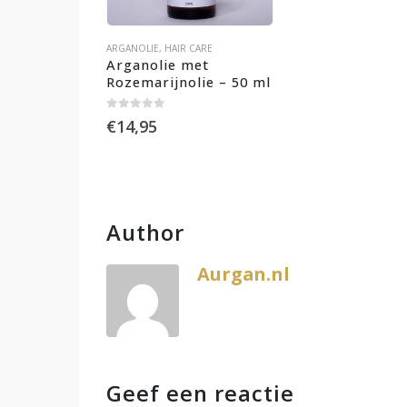
ARGANOLIE
,
HAIR CARE
Arganolie met 
Rozemarijnolie – 50 ml
0
out of 5
€
14,95
Author
Aurgan.nl
Geef een reactie