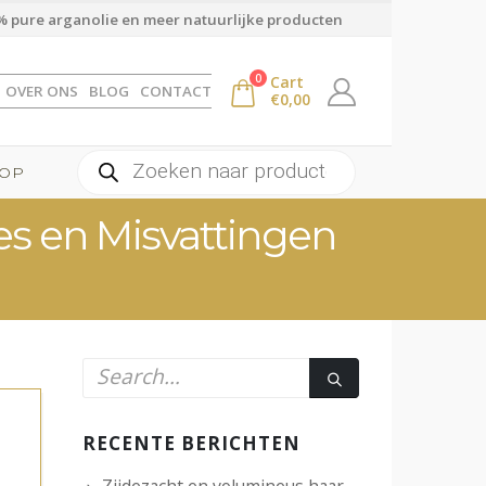
 pure arganolie en meer natuurlijke producten
0
Cart
OVER ONS
BLOG
CONTACT
€
0,00
Producten
OP
zoeken
es en Misvattingen
RECENTE BERICHTEN