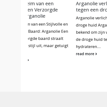
een
Arganolie verlichting
Arga
orgde
tegen een droge huid
Argan
Arganolie verlichting tegen een
Argan
ijlvolle en
droge huid Arganolie staat
ontsp
anolie Een
bekend om zijn vermogen om
massa
 straalt
de droge huid te verlichten en te
textu
maar getuigt
hydrateren....
eigen
read more
kalme
read 