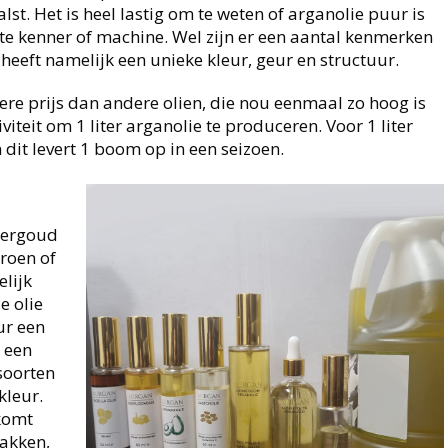
st. Het is heel lastig om te weten of arganolie puur is
te kenner of machine. Wel zijn er een aantal kenmerken
 heeft namelijk een unieke kleur, geur en structuur.
ere prijs dan andere olien, die nou eenmaal zo hoog is
iteit om 1 liter arganolie te produceren. Voor 1 liter
 dit levert 1 boom op in een seizoen.
nkergoud
groen of
elijk
e olie
ur een
e een
soorten
kleur.
 komt
akken,