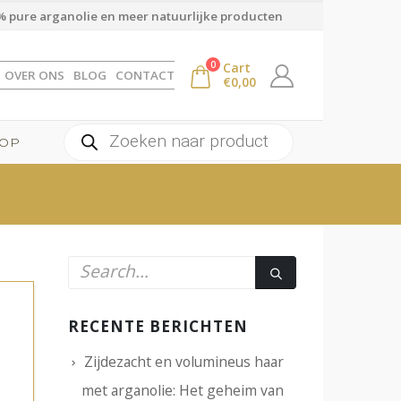
 pure arganolie en meer natuurlijke producten
0
Cart
OVER ONS
BLOG
CONTACT
€
0,00
Producten
OP
zoeken
RECENTE BERICHTEN
Zijdezacht en volumineus haar
met arganolie: Het geheim van