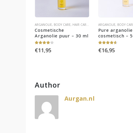
ARGANOLIE
,
BODY CARE
,
HAIR CARE
,
OLIËN
ARGANOLIE
,
SKIN CARE
,
BODY CAR
Cosmetische 
Pure arganolie
Arganolie puur – 30 ml
cosmetisch – 
4.00
out of 5
4.50
out of 5
€
11,95
€
16,95
Author
Aurgan.nl