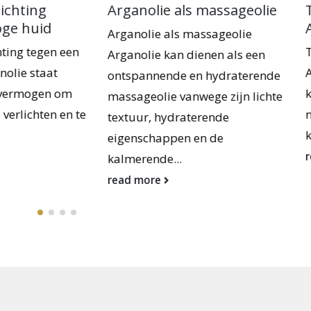
nolie als massageolie
Tips tegen Puistjes en
Acne met Arganolie
olie als massageolie
Tips tegen Puistjes en Acn
olie kan dienen als een
Arganolie Puistjes en acne
annende en hydraterende
kunnen soms hardnekkig z
geolie vanwege zijn lichte
maar de natuur biedt een
ur, hydraterende
krachtig geheim...
schappen en de
read more
rende...
more