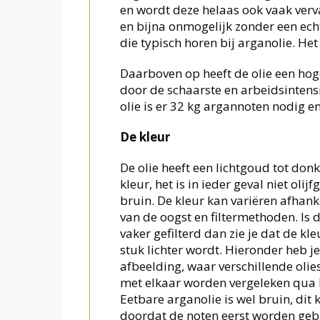
en wordt deze helaas ook vaak verval
en bijna onmogelijk zonder een ech
die typisch horen bij arganolie. Het
Daarboven op heeft de olie een hog
door de schaarste en arbeidsintensiv
olie is er 32 kg argannoten nodig en
De kleur
De olie heeft een lichtgoud tot do
kleur, het is in ieder geval niet olijf
bruin. De kleur kan variëren afhank
van de oogst en filtermethoden. Is d
vaker gefilterd dan zie je dat de kle
stuk lichter wordt. Hieronder heb j
afbeelding, waar verschillende olie
met elkaar worden vergeleken qua 
Eetbare arganolie is wel bruin, dit
doordat de noten eerst worden geb