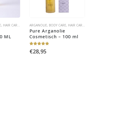
E
,
HAIR CARE
,
OLIËN
ARGANOLIE
,
SKIN CARE
,
BODY CARE
,
HAIR CARE
,
OLIËN
,
SKIN CARE
 
Pure Arganolie 
50 ML
Cosmetisch – 100 ml
4.88
out of 5
€
28,95