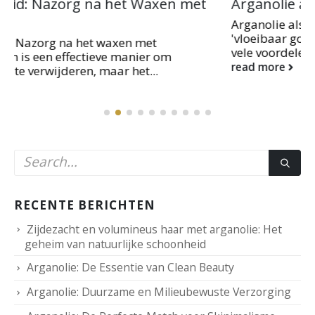
Arganolie als Draagolie
Arganolie als Draagolie Arganolie, ook bekend als
'vloeibaar goud', staat niet alleen bekend om zijn
vele voordelen voor haar en huid,...
read more
RECENTE BERICHTEN
Zijdezacht en volumineus haar met arganolie: Het
geheim van natuurlijke schoonheid
Arganolie: De Essentie van Clean Beauty
Arganolie: Duurzame en Milieubewuste Verzorging
Arganolie: De Perfecte Match voor Skinimalisme