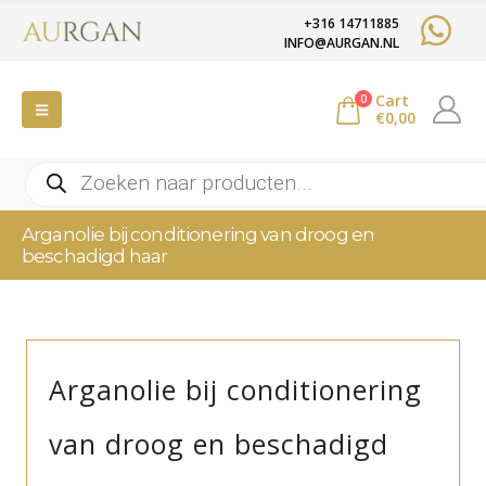
+316 14711885
INFO@AURGAN.NL
Cart
0
€
0,00
Producten
zoeken
Arganolie bij conditionering van droog en
beschadigd haar
Arganolie bij conditionering
van droog en beschadigd