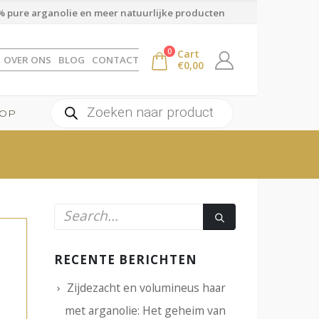
 pure arganolie en meer natuurlijke producten
0
Cart
OVER ONS
BLOG
CONTACT
€
0,00
Producten
OP
zoeken
RECENTE BERICHTEN
Zijdezacht en volumineus haar
met arganolie: Het geheim van