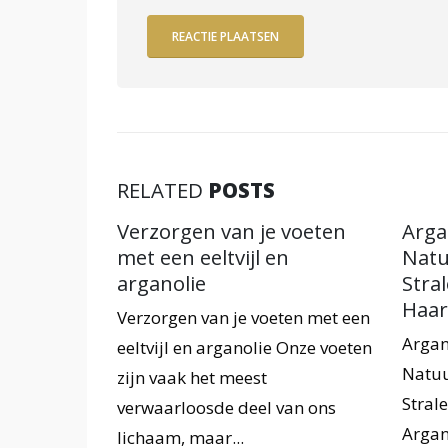
RELATED
POSTS
ganolie
Verzorgen van je voeten
Argan
met een eeltvijl en
Natu
arganolie
Stra
olie puur
Haar
Verzorgen van je voeten met een
zaam en
Argan
eeltvijl en arganolie Onze voeten
h product.
Natuu
zijn vaak het meest
er
Stral
verwaarloosde deel van ons
Argan
lichaam, maar...