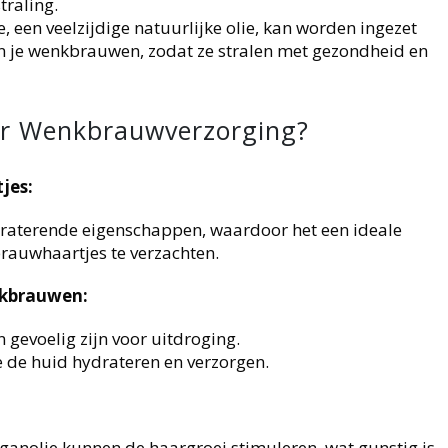
traling.
e, een veelzijdige natuurlijke olie, kan worden ingezet
an je wenkbrauwen, zodat ze stralen met gezondheid en
r Wenkbrauwverzorging?
jes:
draterende eigenschappen, waardoor het een ideale
rauwhaartjes te verzachten.
nkbrauwen:
gevoelig zijn voor uitdroging.
e de huid hydrateren en verzorgen.
anolie kunnen de haargroei stimuleren, wat gunstig is