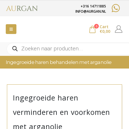
+316 14711885
INFO@AURGAN.NL
Cart
0
€
0,00
Producten
zoeken
Ingegroeide haren behandelen met arganolie
Ingegroeide haren
verminderen en voorkomen
met arganolie