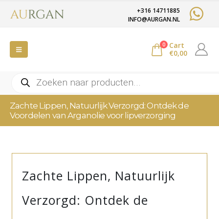
+316 14711885
INFO@AURGAN.NL
Cart
0
€
0,00
Producten
zoeken
Zachte Lippen, Natuurlijk Verzorgd: Ontdek de
Voordelen van Arganolie voor lipverzorging
Zachte Lippen, Natuurlijk
Verzorgd: Ontdek de