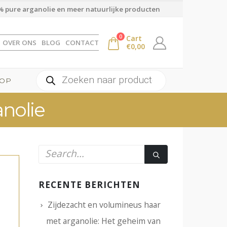
 pure arganolie en meer natuurlijke producten
0
Cart
OVER ONS
BLOG
CONTACT
€
0,00
Producten
OP
zoeken
nolie
RECENTE BERICHTEN
Zijdezacht en volumineus haar
met arganolie: Het geheim van