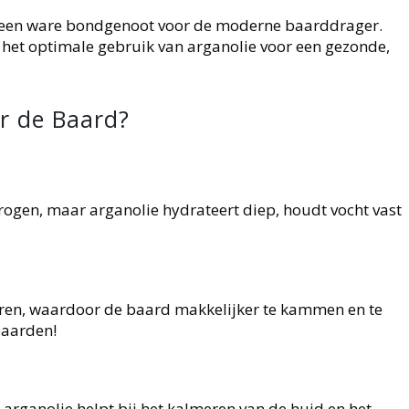
is een ware bondgenoot voor de moderne baarddrager.
n het optimale gebruik van arganolie voor een gezonde,
r de Baard?
rogen, maar arganolie hydrateert diep, houdt vocht vast
ren, waardoor de baard makkelijker te kammen en te
baarden!
arganolie helpt bij het kalmeren van de huid en het