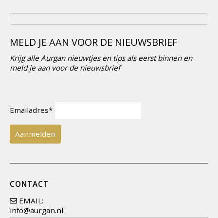
prijs
prijs
was:
is:
€29,95.
€12,50.
MELD JE AAN VOOR DE NIEUWSBRIEF
Krijg alle Aurgan nieuwtjes en tips als eerst binnen en
meld je aan voor de nieuwsbrief
Emailadres*