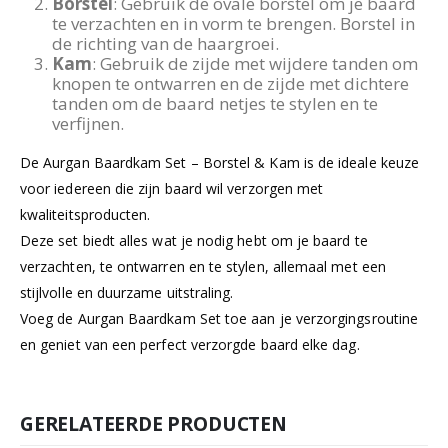
Voorbereiding
: Zorg dat je baard schoon en
droog is.
Borstel
: Gebruik de ovale borstel om je baard
te verzachten en in vorm te brengen. Borstel in
de richting van de haargroei.
Kam
: Gebruik de zijde met wijdere tanden om
knopen te ontwarren en de zijde met dichtere
tanden om de baard netjes te stylen en te
verfijnen.
De Aurgan Baardkam Set – Borstel & Kam is de ideale keuze
voor iedereen die zijn baard wil verzorgen met
kwaliteitsproducten.
Deze set biedt alles wat je nodig hebt om je baard te
verzachten, te ontwarren en te stylen, allemaal met een
stijlvolle en duurzame uitstraling.
Voeg de Aurgan Baardkam Set toe aan je verzorgingsroutine
en geniet van een perfect verzorgde baard elke dag.