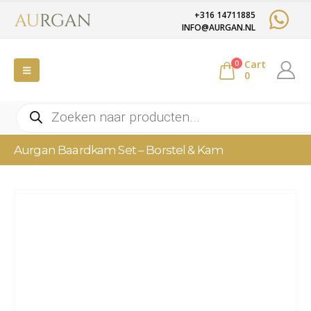
+316 14711885
INFO@AURGAN.NL
Cart
0
0
Producten
zoeken
Aurgan Baardkam Set – Borstel & Kam