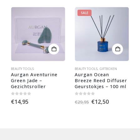
BEOORDELINGEN (0)
GERELATEERDE PRODUCTEN
SALE
BEAUTY TOOLS
BEAUTY TOOLS
,
GIFTBOXEN
Aurgan Aventurine 
Aurgan Ocean 
Green Jade – 
Breeze Reed Diffuser 
Gezichtsroller
Geurstokjes – 100 ml
0
out of 5
0
out of 5
Oorspronkelijke
Huidige
€
14,95
€
12,50
€
29,95