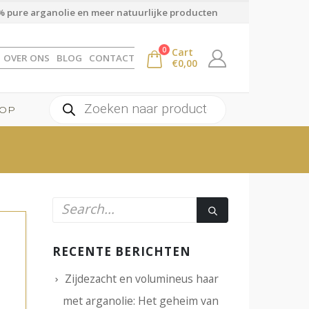
 pure arganolie en meer natuurlijke producten
0
Cart
OVER ONS
BLOG
CONTACT
€
0,00
Producten
OP
zoeken
RECENTE BERICHTEN
Zijdezacht en volumineus haar
met arganolie: Het geheim van