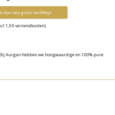
l dan een gratis testflesje
xcl 1,50 verzendkosten).
? Bij Aurgan hebben we hoogwaardige en 100% pure