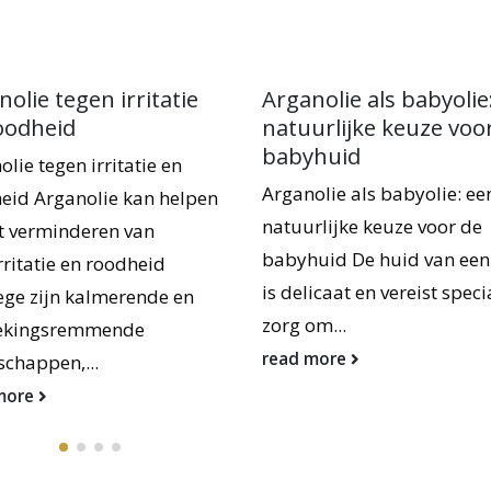
ganolie als babyolie: een
Arganolie als Draag
tuurlijke keuze voor de
Arganolie als Draagolie
byhuid
Arganolie, ook bekend 
anolie als babyolie: een
'vloeibaar goud', staat 
uurlijke keuze voor de
alleen bekend om zijn v
byhuid De huid van een baby
voordelen voor haar en h
delicaat en vereist speciale
read more
g om...
ad more