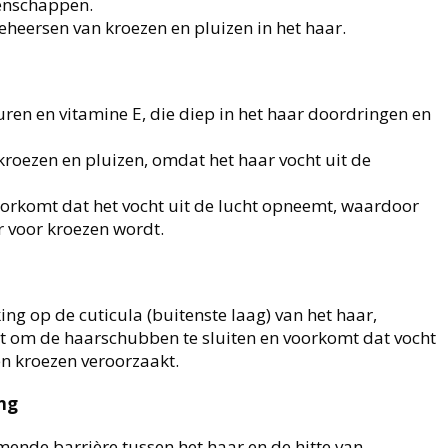
enschappen.
beheersen van kroezen en pluizen in het haar.
zuren en vitamine E, die diep in het haar doordringen en
kroezen en pluizen, omdat het haar vocht uit de
oorkomt dat het vocht uit de lucht opneemt, waardoor
 voor kroezen wordt.
ing op de cuticula (buitenste laag) van het haar,
t om de haarschubben te sluiten en voorkomt dat vocht
en kroezen veroorzaakt.
ng
mende barrière tussen het haar en de hitte van