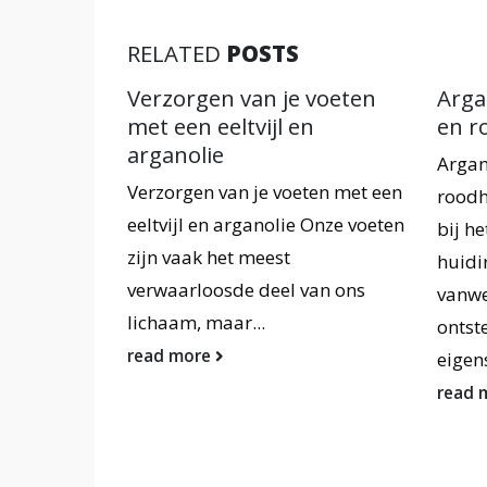
RELATED
POSTS
je voeten
Arganolie tegen irritatie
Ar
 en
en roodheid
na
ba
Arganolie tegen irritatie en
voeten met een
Arg
roodheid Arganolie kan helpen
lie Onze voeten
nat
bij het verminderen van
t
ba
huidirritatie en roodheid
l van ons
is 
vanwege zijn kalmerende en
zor
ontstekingsremmende
re
eigenschappen,...
read more