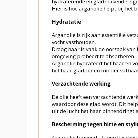
hydraterende en gladmakende eig
Hier is hoe arganolie helpt bij het 
Hydratatie
Arganolie is rijk aan essentiële vet
vocht vasthouden.
Droog haar is vaak de oorzaak van 
omgeving probeert te absorberen.
Arganolie hydrateert het haar en v
het haar gladder en minder vatbaar
Verzachtende werking
De olie heeft een verzachtende werk
waardoor deze glad wordt. Dit help
uit de lucht het haar binnendringt 
Bescherming tegen hitte en styli
Arganolie fungeert als een bescher