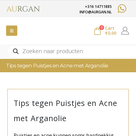
+316 14711885
INFO@AURGAN.NL
Cart
0
€
0,00
Producten
zoeken
Tips tegen Puistjes en Acne met Arganolie
Tips tegen Puistjes en Acne
met Arganolie
Puistjes en acne kunnen soms hardnekkig