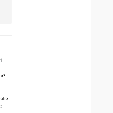
lie bij fijne lijntjes
Arganolie bij
mpels
conditionering van dr
en beschadigd haar
ie bij fijne lijntjes en
Arganolie bij conditioneri
s Arganolie heeft enkele
droog en beschadigd haar
len als het gaat om de
Arganolie staat bekend om 
eling van fijne lijntjes en
uitstekende eigenschappe
,...
voor het conditioneren van