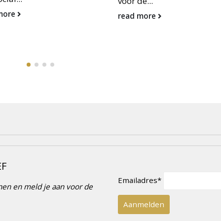
voor de...
read 
read more
EF
Emailadres*
innen en meld je aan voor de