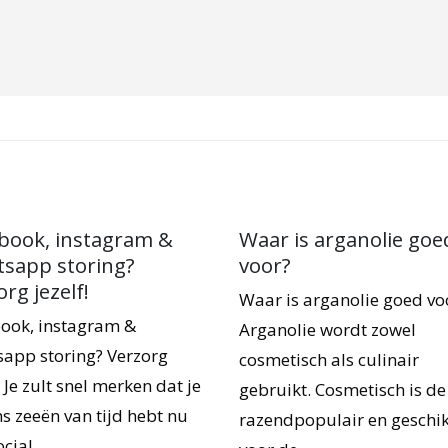
ram &
Waar is arganolie goed
Argano
?
voor?
en ri
Waar is arganolie goed voor?
Arganol
 &
Arganolie wordt zowel
rimpel
rzorg
cosmetisch als culinair
voorde
rken dat je
gebruikt. Cosmetisch is de olie
behand
 hebt nu
razendpopulair en geschikt
rimpels