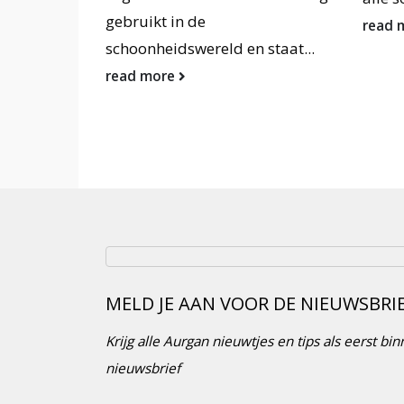
ebruikt in de
read more
choonheidswereld en staat...
ead more
MELD JE AAN VOOR DE NIEUWSBRI
Krijg alle Aurgan nieuwtjes en tips als eerst b
nieuwsbrief