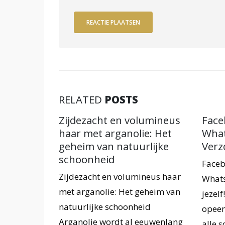
RELATED
POSTS
Zijdezacht en volumineus
Facebook, instag
haar met arganolie: Het
Whatsapp storing
geheim van natuurlijke
Verzorg jezelf!
schoonheid
Facebook, instagram
ijdezacht en volumineus haar
Whatsapp storing? Ve
et arganolie: Het geheim van
jezelf! Je zult snel me
atuurlijke schoonheid
opeens zeeën van tijd
rganolie wordt al eeuwenlang
alle social...