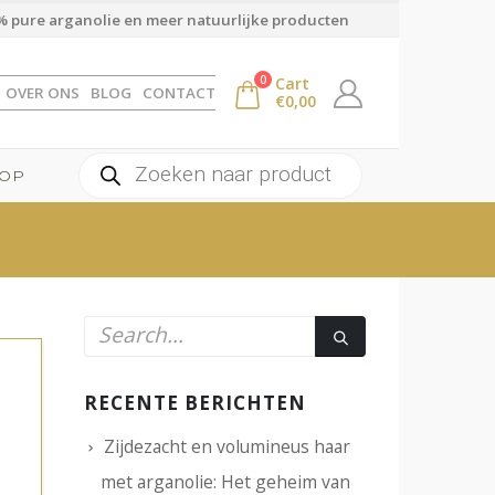
 pure arganolie en meer natuurlijke producten
0
Cart
OVER ONS
BLOG
CONTACT
€
0,00
Producten
OP
zoeken
RECENTE BERICHTEN
Zijdezacht en volumineus haar
met arganolie: Het geheim van