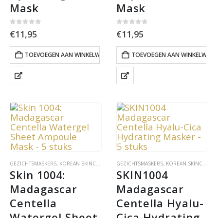
Mask
Mask
0
out of 5
0
out of 5
€
11,95
€
11,95
TOEVOEGEN AAN WINKELWAGEN
TOEVOEGEN AAN WINKELWAG
GEZICHTSMASKERS
,
KOREAN SKINCARE
,
SKIN CARE
GEZICHTSMASKERS
,
KOREAN SKINCARE
,
S
Skin 1004: 
SKIN1004 
Madagascar 
Madagascar 
Centella 
Centella Hyalu-
Watergel Sheet 
Cica Hydrating 