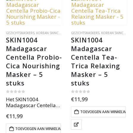
GEZICHTSMASKERS
,
KOREAN SKINCARE
GEZICHTSMASKERS
,
KOREAN SKINCARE
,
S
SKIN1004 
SKIN1004 
Madagascar 
Madagascar 
Centella Probio-
Centella Tea-
Cica Nourishing 
Trica Relaxing 
Masker – 5 
Masker – 5 
stuks
stuks
0
out of 5
0
out of 5
€
11,99
Het SKIN1004
Madagascar Centella
Probio-Cica Nourishing
TOEVOEGEN AAN WINKELWAG
€
11,99
Mask (5 stuks) voedt,
hydrateert en verstevigt
met gefermenteerde
TOEVOEGEN AAN WINKELWAGEN