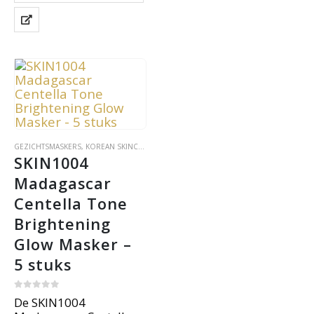
Centella, 9-Peptide
Complex en ceramiden.
Ideaal voor droge of
gevoelige huid.
GEZICHTSMASKERS
,
KOREAN SKINCARE
,
SKIN CARE
SKIN1004 
Madagascar 
Centella Tone 
Brightening 
Glow Masker – 
5 stuks
0
out of 5
De SKIN1004