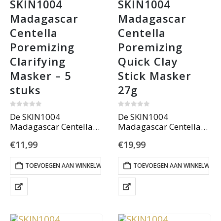
SKIN1004 
SKIN1004 
Madagascar 
Madagascar 
Centella 
Centella 
Poremizing 
Poremizing 
Clarifying 
Quick Clay 
Masker – 5 
Stick Masker 
stuks
27g
0
out of 5
0
out of 5
De SKIN1004
De SKIN1004
Madagascar Centella
Madagascar Centella
Poremizing Clarifying
Poremizing Quick Clay
€
11,99
€
19,99
Mask 23ml x 5ea geeft
Stick Mask is een
je huid een intensieve
innovatief kleimasker in
detox en een frisse,
stickvorm dat poriën
TOEVOEGEN AAN WINKELWAGEN
TOEVOEGEN AAN WINKELWAG
verfijnde uitstraling –
diep reinigt en
zonder irritatie.
overtollig talg
absorbeert. Met 18%
kaolien, fijngemalen
rode bonenpoeder en…