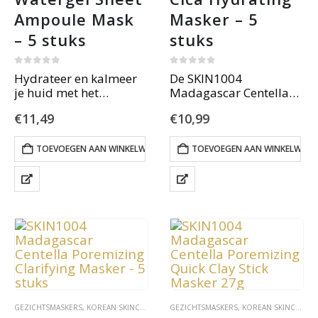
Ampoule Mask 
Masker – 5 
– 5 stuks
stuks
0
out of 5
0
out of 5
Hydrateer en kalmeer
De SKIN1004
je huid met het
Madagascar Centella
SKIN1004 Madagascar
Hyalu-Cica Hydrating
€
11,49
€
10,99
Centella Watergel Sheet
Mask is een intens
Ampoule Mask. Dit
hydraterend
hydrogelmasker bevat
sheetmasker met 8
TOEVOEGEN AAN WINKELWAGEN
TOEVOEGEN AAN WINKELWAG
51% Centella Asiatica
soorten hyaluronzuur,
en 3× meer serum dan
Centella Asiatica en
gewone maskers, voor
ceramiden.
intensieve hydratatie,…
Het kalmeert de huid,
herstelt de barrière en
geeft een frisse,…
GEZICHTSMASKERS
,
KOREAN SKINCARE
GEZICHTSMASKERS
,
KOREAN SKINCARE
,
S