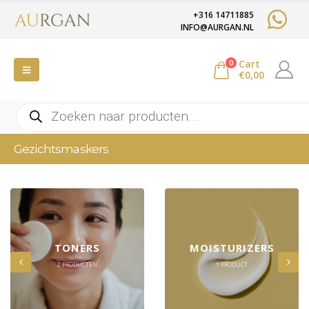
+316 14711885
INFO@AURGAN.NL
Cart
0
€
0,00
Producten
zoeken
Gezichtsmaskers
TONERS
MOISTURIZERS
2
PRODUCTEN
1
PRODUCT