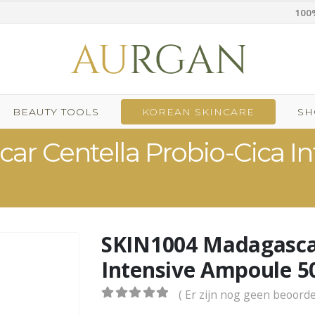
100%
BEAUTY TOOLS
KOREAN SKINCARE
SH
r Centella Probio-Cica I
SKIN1004 Madagascar
Intensive Ampoule 5
( Er zijn nog geen beoorde
0
out of 5