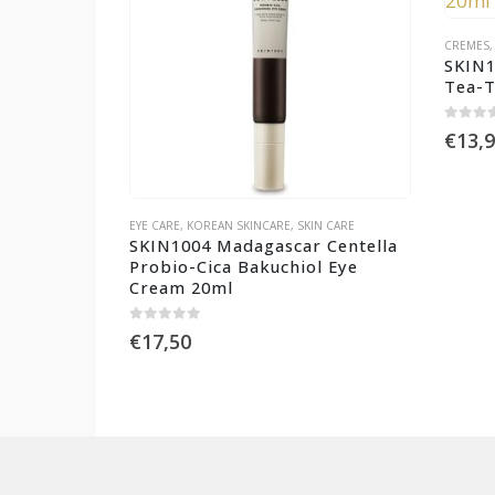
CREMES
SKIN1
Tea-T
0
out of
€
13,
EYE CARE
,
KOREAN SKINCARE
,
SKIN CARE
SKIN1004 Madagascar Centella 
Probio-Cica Bakuchiol Eye 
Cream 20ml
0
out of 5
€
17,50