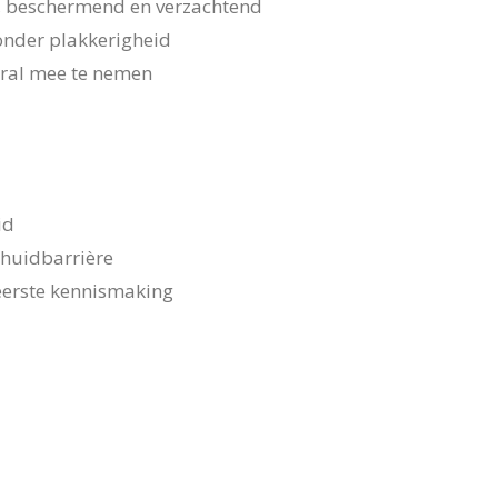
d, beschermend en verzachtend
zonder plakkerigheid
eral mee te nemen
id
 huidbarrière
eerste kennismaking