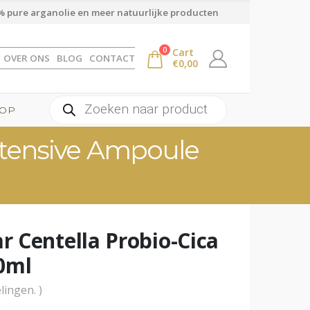
 pure arganolie en meer natuurlijke producten
0
Cart
OVER ONS
BLOG
CONTACT
€
0,00
Producten
OP
zoeken
ntensive Ampoule
 Centella Probio-Cica
0ml
lingen. )