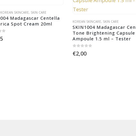
,
KOREAN SKINCARE
,
SKIN CARE
004 Madagascar Centella 
KOREAN SKINCARE
,
SKIN CARE
rica Spot Cream 20ml
SKIN1004 Madagascar Cent
Tone Brightening Capsule
 5
95
Ampoule 1.5 ml – Tester
0
out of 5
€
2,00