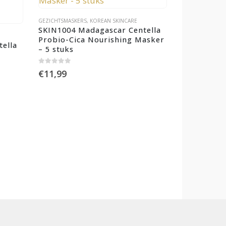
GEZICHTSMASKERS
,
KOREAN SKINCARE
SKIN1004 Madagascar Centella 
Probio-Cica Nourishing Masker 
ella 
– 5 stuks
 
0
out of 5
€
11,99