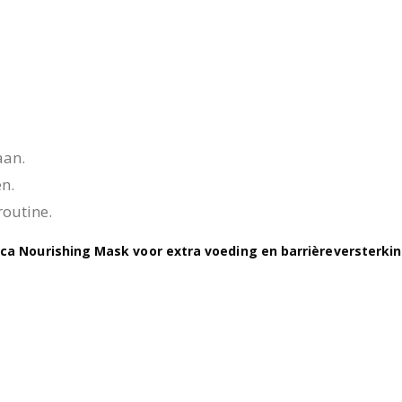
aan.
n.
routine.
ica Nourishing Mask voor extra voeding en barrièreversterkin