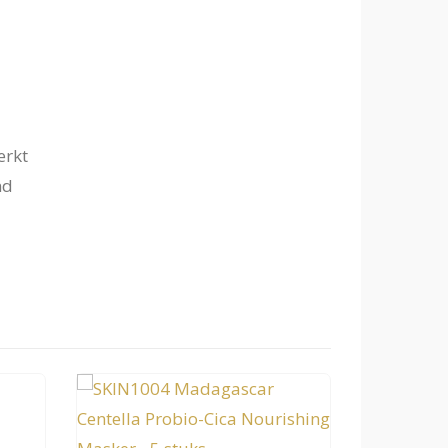
erkt
nd