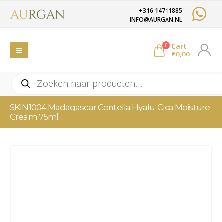
+316 14711885
INFO@AURGAN.NL
Cart
0
€
0,00
Producten
zoeken
SKIN1004 Madagascar Centella Hyalu-Cica Moisture
Cream 75ml