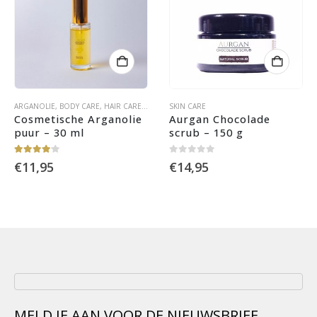
ARGANOLIE
,
BODY CARE
,
HAIR CARE
,
OLIËN
,
SKIN CARE
SKIN CARE
Cosmetische Arganolie 
Aurgan Chocolade 
puur – 30 ml
scrub – 150 g
4.00
out of 5
0
out of 5
€
11,95
€
14,95
MELD JE AAN VOOR DE NIEUWSBRIEF