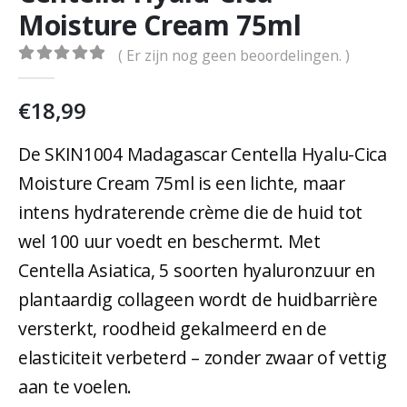
Moisture Cream 75ml
( Er zijn nog geen beoordelingen. )
0
out of 5
€
18,99
De SKIN1004 Madagascar Centella Hyalu-Cica
Moisture Cream 75ml is een lichte, maar
intens hydraterende crème die de huid tot
wel 100 uur voedt en beschermt. Met
Centella Asiatica, 5 soorten hyaluronzuur en
plantaardig collageen wordt de huidbarrière
versterkt, roodheid gekalmeerd en de
elasticiteit verbeterd – zonder zwaar of vettig
aan te voelen.