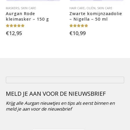
HAIR CARE
,
OLIËN
,
SKIN CARE
SKIN CARE
Zwarte komijnzaadolie 
Aurgan Anti-Aging 
– Nigella – 50 ml
Serum – 30 ml
5.00
out of 5
5.00
out of 5
€
10,99
€
19,95
MELD JE AAN VOOR DE NIEUWSBRIEF
Krijg alle Aurgan nieuwtjes en tips als eerst binnen en
meld je aan voor de nieuwsbrief