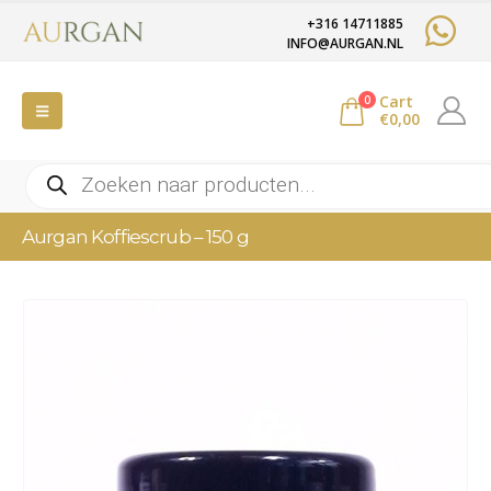
+316 14711885
INFO@AURGAN.NL
Cart
0
€
0,00
Producten
zoeken
Aurgan Koffiescrub – 150 g