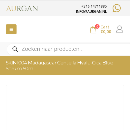
+316 14711885
INFO@AURGAN.NL
Cart
0
€
0,00
Producten
zoeken
SKIN1004 Madagascar Centella Hyalu-Cica Blue
Serum 50ml