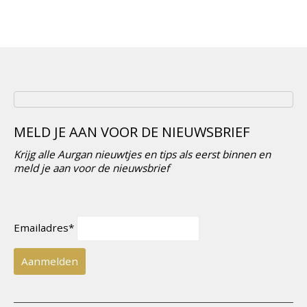
prijs
prijs
was:
is:
€24,99.
€19,95.
MELD JE AAN VOOR DE NIEUWSBRIEF
Krijg alle Aurgan nieuwtjes en tips als eerst binnen en
meld je aan voor de nieuwsbrief
Emailadres*