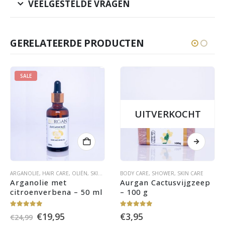
VEELGESTELDE VRAGEN
GERELATEERDE PRODUCTEN
SALE
UITVERKOCHT
ARGANOLIE
,
HAIR CARE
,
OLIËN
,
SKIN CARE
BODY CARE
,
SHOWER
,
SKIN CARE
Arganolie met 
Aurgan Cactusvijgzeep 
citroenverbena – 50 ml
– 100 g
5.00
out of 5
5.00
out of 5
Oorspronkelijke
Huidige
€
19,95
€
3,95
€
24,99