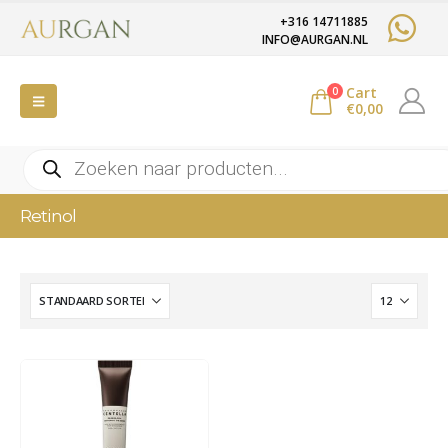
+316 14711885
INFO@AURGAN.NL
Cart
0
€
0,00
Producten
zoeken
Retinol