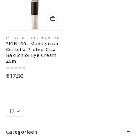
EYE CARE
,
KOREAN SKINCARE
,
SKIN CARE
SKIN1004 Madagascar 
Centella Probio-Cica 
Bakuchiol Eye Cream 
20ml
0
out of 5
€
17,50
Categorieën