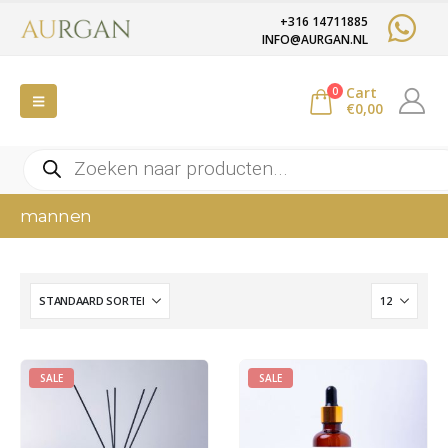
+316 14711885
INFO@AURGAN.NL
Cart
0
€
0,00
Producten
zoeken
mannen
SALE
SALE