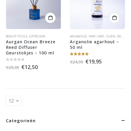
BEAUTY TOOLS
,
GIFTBOXEN
ARGANOLIE
,
HAIR CARE
,
OLIËN
,
SKIN CARE
Aurgan Ocean Breeze 
Arganolie agarhout – 
Reed Diffuser 
50 ml
Geurstokjes – 100 ml
5.00
out of 5
Oorspronkelijke
Huidige
€
19,95
€
24,99
0
out of 5
prijs
prijs
Oorspronkelijke
Huidige
€
12,50
€
29,95
was:
is:
prijs
prijs
€24,99.
€19,95.
was:
is:
€29,95.
€12,50.
Categorieën