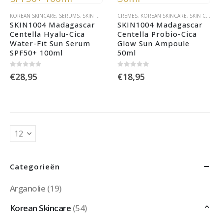
KOREAN SKINCARE
,
SERUMS
,
SKIN CARE
,
SPF
CREMES
,
ZONNEBRAND
,
KOREAN SKINCARE
,
SKIN CARE
,
SKIN1004 Madagascar 
SKIN1004 Madagascar 
Centella Hyalu-Cica 
Centella Probio-Cica 
Water-Fit Sun Serum 
Glow Sun Ampoule 
SPF50+ 100ml
50ml
0
out of 5
0
out of 5
€
28,95
€
18,95
Categorieën
Arganolie
(19)
Korean Skincare
(54)