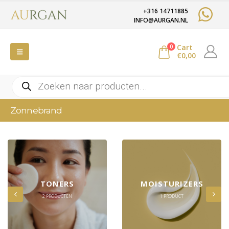
+316 14711885
INFO@AURGAN.NL
Cart
0
€
0,00
Producten
zoeken
Zonnebrand
TONERS
MOISTURIZERS
2
PRODUCTEN
1
PRODUCT