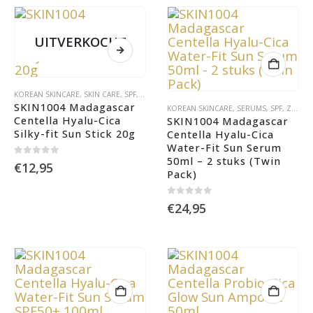
UITVERKOCHT
KOREAN SKINCARE
,
SKIN CARE
,
SPF
,
ZONNEBRAND
SKIN1004 Madagascar 
KOREAN SKINCARE
,
SERUMS
,
SPF
,
ZONNEBRAND
Centella Hyalu-Cica 
SKIN1004 Madagascar 
Silky-fit Sun Stick 20g
Centella Hyalu-Cica 
Water-Fit Sun Serum 
50ml – 2 stuks (Twin 
0
out of 5
€
12,95
Pack)
0
out of 5
€
24,95