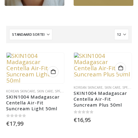
KOREAN SKINCARE
,
SKIN CARE
,
SPF
,
ZON
KOREAN SKINCARE
,
SKIN CARE
,
SPF
,
ZONNEBRAND
SKIN1004 Madagascar 
SKIN1004 Madagascar 
Centella Air-Fit 
Centella Air-Fit 
Suncream Plus 50ml
Suncream Light 50ml
0
out of 5
€
16,95
0
out of 5
€
17,99