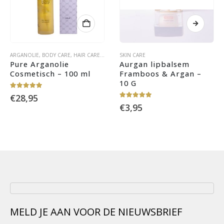
ARGANOLIE
,
BODY CARE
,
HAIR CARE
,
OLIËN
,
SKIN CARE
SKIN CARE
Pure Arganolie 
Aurgan lipbalsem 
Cosmetisch – 100 ml
Framboos & Argan – 
10 G
4.88
out of 5
€
28,95
5.00
out of 5
€
3,95
MELD JE AAN VOOR DE NIEUWSBRIEF