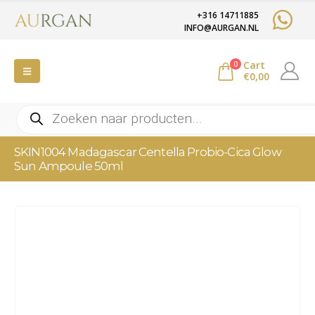
+316 14711885
INFO@AURGAN.NL
Cart
0
€
0,00
Producten
zoeken
SKIN1004 Madagascar Centella Probio-Cica Glow
Sun Ampoule 50ml