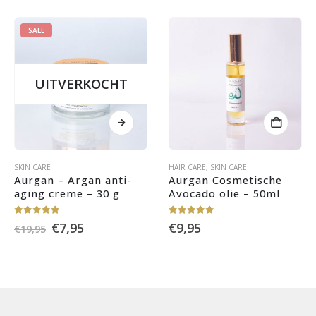
SALE
UITVERKOCHT
SKIN CARE
HAIR CARE
,
SKIN CARE
Aurgan – Argan anti-
Aurgan Cosmetische 
aging creme – 30 g
Avocado olie – 50ml
5.00
out of 5
5.00
out of 5
Oorspronkelijke
Huidige
€
7,95
€
9,95
€
19,95
prijs
prijs
was:
is:
€19,95.
€7,95.