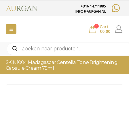
+316 14711885
INFO@AURGAN.NL
Cart
0
€
0,00
Producten
zoeken
SKIN1004 Madagascar Centella Tone Brightening
Capsule Cream 75ml