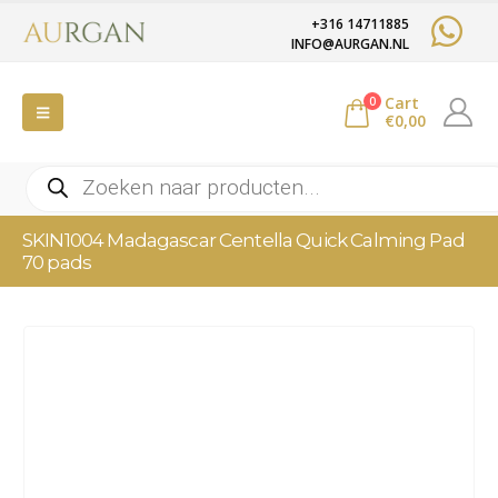
+316 14711885
INFO@AURGAN.NL
Cart
0
€
0,00
Producten
zoeken
SKIN1004 Madagascar Centella Quick Calming Pad
70 pads