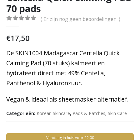
70 pads
( Er zijn nog geen beoordelingen. )
0
out of 5
€
17,50
De SKIN1004 Madagascar Centella Quick
Calming Pad (70 stuks) kalmeert en
hydrateert direct met 49% Centella,
Panthenol & Hyaluronzuur.
Vegan & ideaal als sheetmasker-alternatief.
Categorieën:
Korean Skincare
,
Pads & Patches
,
Skin Care
Vandaag in huis voor 22:00