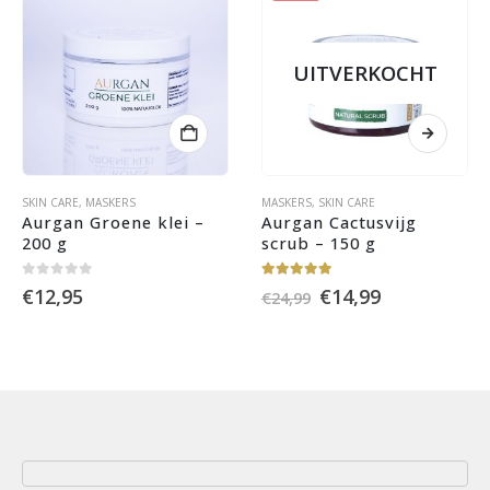
UITVERKOCHT
SKIN CARE
,
MASKERS
MASKERS
,
SKIN CARE
Aurgan Groene klei – 
Aurgan Cactusvijg 
200 g
scrub – 150 g
0
out of 5
5.00
out of 5
Oorspronkelijke
Huidige
€
12,95
€
14,99
€
24,99
prijs
prijs
was:
is:
€24,99.
€14,99.