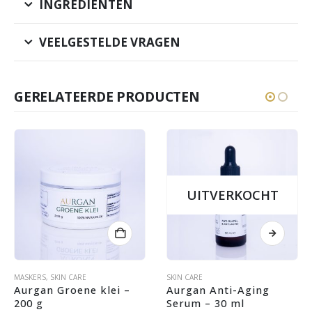
INGREDIËNTEN
VEELGESTELDE VRAGEN
GERELATEERDE PRODUCTEN
UITVERKOCHT
IËN
,
MASKERS
SKIN CARE
,
SKIN CARE
SKIN CARE
Aurgan Groene klei – 
Aurgan Anti-Aging 
200 g
Serum – 30 ml