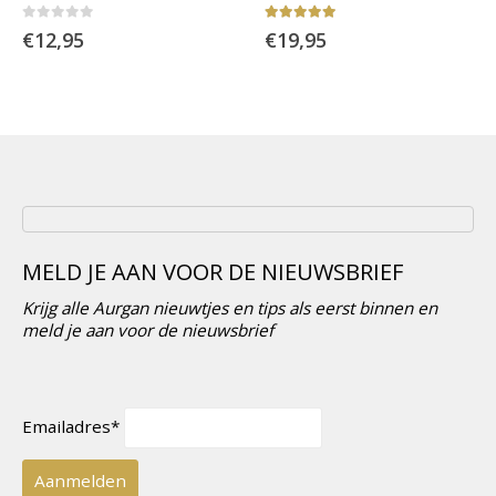
0
out of 5
5.00
out of 5
€
12,95
€
19,95
MELD JE AAN VOOR DE NIEUWSBRIEF
Krijg alle Aurgan nieuwtjes en tips als eerst binnen en
meld je aan voor de nieuwsbrief
Emailadres*