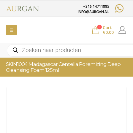
+316 14711885
INFO@AURGAN.NL
Cart
0
€
0,00
Producten
zoeken
SKIN1004 Madagascar Centella Poremizing Deep
Cleansing Foam 125ml