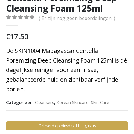
Cleansing Foam 125ml
( Er zijn nog geen beoordelingen. )
0
out of 5
€
17,50
De SKIN1004 Madagascar Centella
Poremizing Deep Cleansing Foam 125ml is dé
dagelijkse reiniger voor een frisse,
gebalanceerde huid en zichtbaar verfijnde
poriën.
Categorieën:
Cleansers
,
Korean Skincare
,
Skin Care
Geleverd op dinsdag 11 augustus