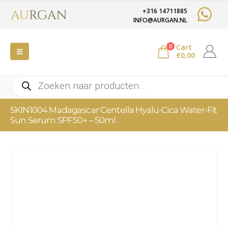
+316 14711885
INFO@AURGAN.NL
Cart
0
€
0,00
Producten
zoeken
SKIN1004 Madagascar Centella Hyalu-Cica Water-Fit
Sun Serum SPF50+ – 50ml