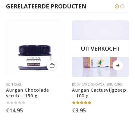
GERELATEERDE PRODUCTEN
UITVERKOCHT
SKIN CARE
BODY CARE
,
SHOWER
,
SKIN CARE
Aurgan Chocolade 
Aurgan Cactusvijgzeep 
scrub – 150 g
– 100 g
0
out of 5
5.00
out of 5
€
14,95
€
3,95