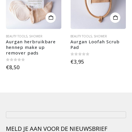
BEAUTY TOOLS
,
SHOWER
BEAUTY TOOLS
,
SHOWER
Aurgan herbruikbare 
Aurgan Loofah Scrub 
hennep make up 
Pad
remover pads
0
out of 5
€
3,95
0
out of 5
€
8,50
MELD JE AAN VOOR DE NIEUWSBRIEF