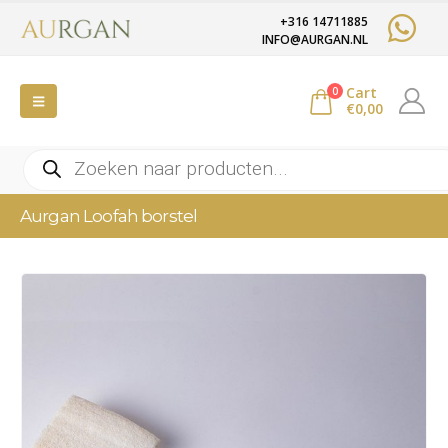
+316 14711885
INFO@AURGAN.NL
Cart
0
€
0,00
Producten
zoeken
Aurgan Loofah borstel