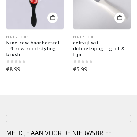
BEAUTY TOOLS
BEAUTY TOOLS
Nine-row haarborstel 
eeltvijl wit – 
– 9-row rood styling 
dubbelzijdig – grof & 
brush
fijn
0
out of 5
0
out of 5
€
8,99
€
5,99
MELD JE AAN VOOR DE NIEUWSBRIEF