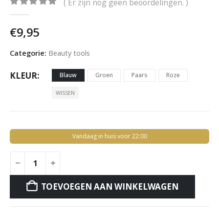
( Er zijn nog geen beoordelingen. )
0
out of 5
€
9,95
Categorie:
Beauty tools
KLEUR
Blauw
Groen
Paars
Roze
WISSEN
Vandaag in huis voor 22:00
TOEVOEGEN AAN WINKELWAGEN