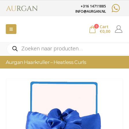
+316 14711885
INFO@AURGAN.NL
Cart
0
€
0,00
Producten
zoeken
Aurgan Haarkruller – Heatless Curls