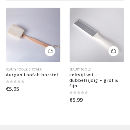
BEAUTY TOOLS
,
SHOWER
BEAUTY TOOLS
Aurgan Loofah borstel
eeltvijl wit – 
dubbelzijdig – grof & 
fijn
0
out of 5
€
5,95
0
out of 5
€
5,99