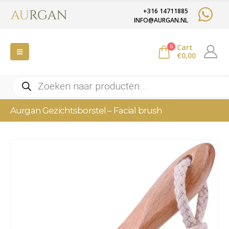
+316 14711885
INFO@AURGAN.NL
Cart
0
€
0,00
Producten
zoeken
Aurgan Gezichtsborstel – Facial brush