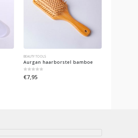
BEAUTY TOOLS
Aurgan haarborstel bamboe
0
out of 5
€
7,95