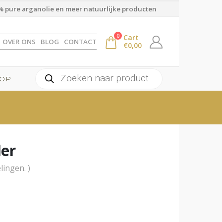
 pure arganolie en meer natuurlijke producten
0
Cart
OVER ONS
BLOG
CONTACT
€
0,00
Producten
OP
zoeken
ler
lingen. )