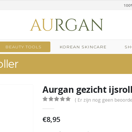
100%
BEAUTY TOOLS
KOREAN SKINCARE
SH
ller
Aurgan gezicht ijsrol
( Er zijn nog geen beoorde
0
out of 5
€
8,95