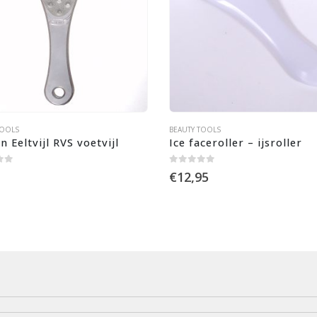
TOOLS
BEAUTY TOOLS
 Eeltvijl RVS voetvijl
Ice faceroller – ijsroller
 5
0
out of 5
€
12,95