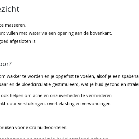
ezicht
 te masseren.
kunt vullen met water via een opening aan de bovenkant.
goed afgesloten is.
oor?
 om wakker te worden en je opgefrist te voelen, alsof je een spabeh
r en de bloedcirculatie gestimuleerd, wat je huid gezond en stralend
ing ook helpen om acne en onzuiverheden te verminderen.
kt door verstuikingen, overbelasting en verwondingen.
ebruiken voor extra huidvoordelen: