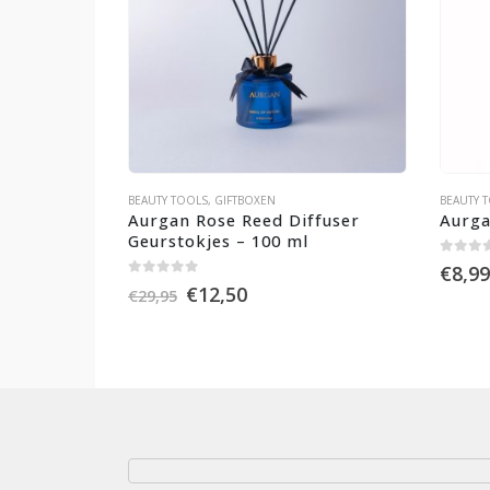
BEAUTY TOOLS
,
GIFTBOXEN
BEAUTY 
Aurgan Rose Reed Diffuser 
Aurgan
Geurstokjes – 100 ml
0
out of
€
8,99
0
out of 5
Oorspronkelijke
Huidige
€
12,50
€
29,95
prijs
prijs
was:
is:
€29,95.
€12,50.