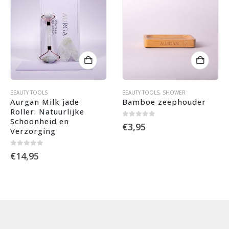
BEAUTY TOOLS
BEAUTY TOOLS
,
SHOWER
Aurgan Milk jade 
Bamboe zeephouder
Roller: Natuurlijke 
Schoonheid en 
0
out of 5
€
3,95
Verzorging
0
out of 5
€
14,95