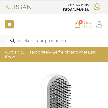
+316 14711885
INFO@AURGAN.NL
Cart
0
€
0,00
Producten
zoeken
Aurgan 3D Haarborstel – Zelfreinigend met Eén
Knop