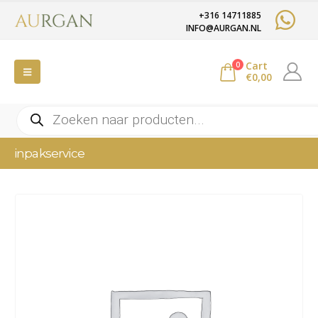
+316 14711885
INFO@AURGAN.NL
Cart
0
€
0,00
Producten
zoeken
inpakservice