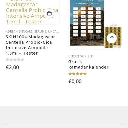
KOREAN SKINCARE
,
SERUMS
,
UNCATEGORIZED
SKIN1004 Madagascar 
Centella Probio-Cica 
Intensive Ampoule 
1.5ml – Tester
UNCATEGORIZED
Gratis 
0
out of 5
€
2,00
Ramadankalender
5.00
out of 5
€
0,00