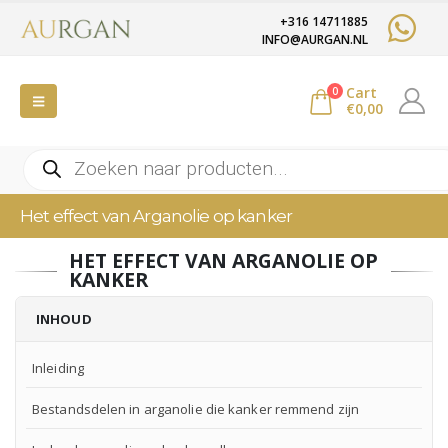
+316 14711885
INFO@AURGAN.NL
Cart
0
€
0,00
Producten
zoeken
Het effect van Arganolie op kanker
HET EFFECT VAN ARGANOLIE OP
KANKER
INHOUD
Inleiding
Bestandsdelen in arganolie die kanker remmend zijn