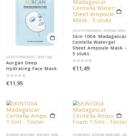
GEZICHTSMASKERS
,
KOREAN SKINCARE
,
S
Skin 1004: Madagascar 
Centella Watergel 
Sheet Ampoule Mask – 
5 stuks
GEZICHTSMASKERS
,
SKIN CARE
Aurgan Deep 
0
out of 5
€
11,49
Hydrating Face Mask
0
out of 5
€
11,95
KOREAN SKINCARE
,
SERUMS
,
SKIN CARE
CLEANSERS
,
KOREAN SKINCARE
,
SKIN CARE