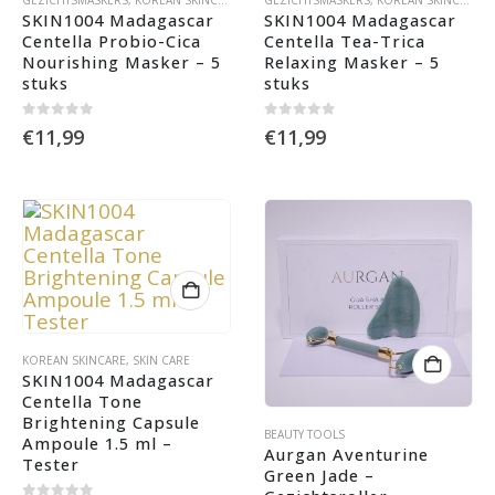
SKIN1004 Madagascar 
SKIN1004 Madagascar 
Centella Probio-Cica 
Centella Tea-Trica 
Nourishing Masker – 5 
Relaxing Masker – 5 
stuks
stuks
0
out of 5
0
out of 5
€
11,99
€
11,99
KOREAN SKINCARE
,
SKIN CARE
SKIN1004 Madagascar 
Centella Tone 
Brightening Capsule 
BEAUTY TOOLS
Ampoule 1.5 ml – 
Aurgan Aventurine 
Tester
Green Jade – 