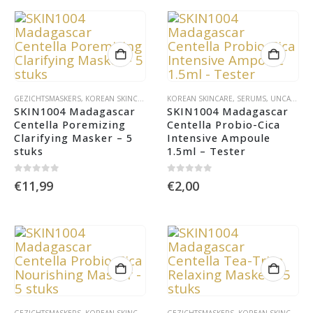
GEZICHTSMASKERS
,
KOREAN SKINCARE
KOREAN SKINCARE
,
SERUMS
,
UNCATEGORIZED
SKIN1004 Madagascar 
SKIN1004 Madagascar 
Centella Poremizing 
Centella Probio-Cica 
Clarifying Masker – 5 
Intensive Ampoule 
stuks
1.5ml – Tester
0
out of 5
0
out of 5
€
11,99
€
2,00
GEZICHTSMASKERS
,
KOREAN SKINCARE
GEZICHTSMASKERS
,
KOREAN SKINCARE
,
S