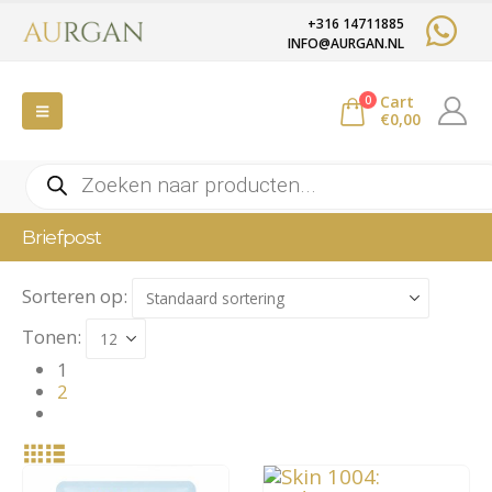
+316 14711885
INFO@AURGAN.NL
Cart
0
€
0,00
Producten
zoeken
Briefpost
Sorteren op:
Tonen:
1
2