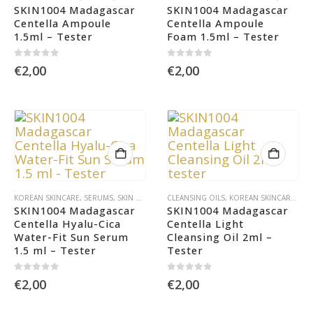
SKIN1004 Madagascar 
SKIN1004 Madagascar 
Centella Ampoule 
Centella Ampoule 
1.5ml – Tester
Foam 1.5ml – Tester
0
out of 5
0
out of 5
€
2,00
€
2,00
KOREAN SKINCARE
,
SERUMS
,
SKIN CARE
,
SPF
CLEANSING OILS
,
KOREAN SKINCARE
,
SKI
SKIN1004 Madagascar 
SKIN1004 Madagascar 
Centella Hyalu-Cica 
Centella Light 
Water-Fit Sun Serum 
Cleansing Oil 2ml – 
1.5 ml – Tester
Tester
0
out of 5
0
out of 5
€
2,00
€
2,00