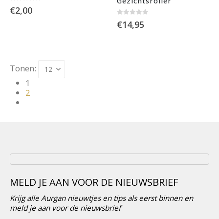
Gezichtsroller
0
out of 5
€
2,00
0
out of 5
€
14,95
Tonen:
1
2
MELD JE AAN VOOR DE NIEUWSBRIEF
Krijg alle Aurgan nieuwtjes en tips als eerst binnen en
meld je aan voor de nieuwsbrief