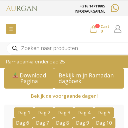
+316 14711885
INFO@AURGAN.NL
Cart
0
0
Producten
zoeken
Ramadankalender dag 25
Bekijk mijn Ramadan
Download
dagboek
Pagina
Bekijk de voorgaande dagen!
Dag 1
Dag 2
Dag 3
Dag 4
Dag 5
Dag 6
Dag 7
Dag 8
Dag 9
Dag 10