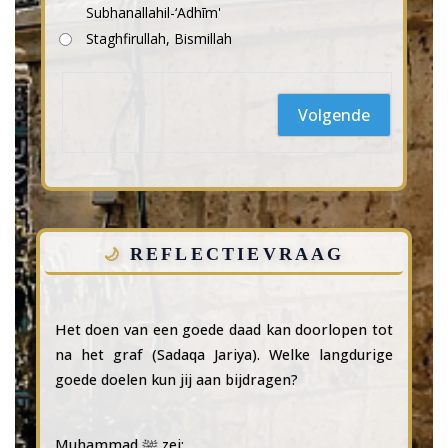
Subhanallahil-‘Adhīm'
Staghfirullah, Bismillah
Volgende
REFLECTIEVRAAG
Het doen van een goede daad kan doorlopen tot
na het graf (Sadaqa Jariya). Welke langdurige
goede doelen kun jij aan bijdragen?
Muhammad ﷺ zei: